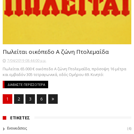
Πωλείται οικόπεδο Α ζώνη Πτολεμαΐδα
7/04/2019 08:44:00 μ.μ.
Πωλείται 65.000 € οικόπεδο Α ζώνη Πτολεμαΐδα, πρόσοψη 16 μέτρα
και εμβαδόν 305 τετραγωνικά, οδός Ομήρου 69. Κινητό:
ΔΙΑΒΑΣΤΕ ΠΕΡΙΣΣΟΤΕΡΑ
1
2
3
6
ΕΤΙΚΕΤΕΣ
Ενοικιάσεις
(4)