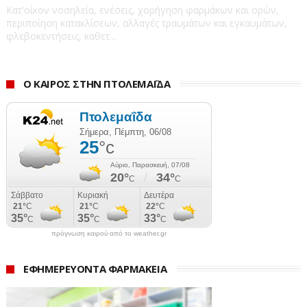
Κατ'οίκον νοσηλεία, ενέσεις, χορήγηση φαρμάκων και ορών,
περιποίηση κατακλίσεων, αλλαγές τραυμάτων και εγκαυμάτων,
φλεβοκεντήσεις, καθετ...
Ο ΚΑΙΡΟΣ ΣΤΗΝ ΠΤΟΛΕΜΑΪΔΑ
πρόγνωση καιρού από το weather.gr
ΕΦΗΜΕΡΕΥΟΝΤΑ ΦΑΡΜΑΚΕΙΑ