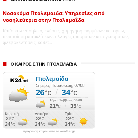
Νοσοκόμα Πτολεμαιδα: Υπηρεσίες από
νοσηλεύτρια στην Πτολεμαΐδα
Κατ'οίκον νοσηλεία, ενέσεις, χορήγηση φαρμάκων και ορών,
περιποίηση κατακλίσεων, αλλαγές τραυμάτων και εγκαυμάτων,
φλεβοκεντήσεις, καθετ...
Ο ΚΑΙΡΟΣ ΣΤΗΝ ΠΤΟΛΕΜΑΪΔΑ
πρόγνωση καιρού από το weather.gr