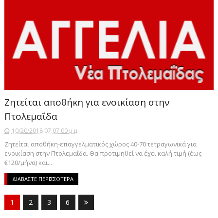
Ζητείται αποθήκη για ενοικίαση στην
Πτολεμαΐδα
10/20/2018 07:07:00 μ.μ.
Ζητείται αποθήκη-επαγγελματικός χώρος 40-70 τετραγωνικά για
ενοικίαση στην Πτολεμαΐδα. Θα προτιμηθεί να έχει καλή τιμή (έως
€120/μήνα) και...
ΔΙΑΒΑΣΤΕ ΠΕΡΙΣΣΟΤΕΡΑ
1
2
3
6