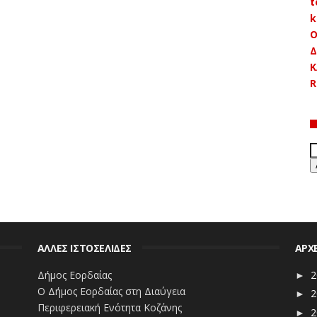
t
k
Ο
Δ
Κ
R
ΑΛΛΕΣ ΙΣΤΟΣΕΛΙΔΕΣ
ΑΡΧ
Δήμος Εορδαίας
2
►
Ο Δήμος Εορδαίας στη Διαύγεια
2
►
Περιφερειακή Ενότητα Κοζάνης
2
►