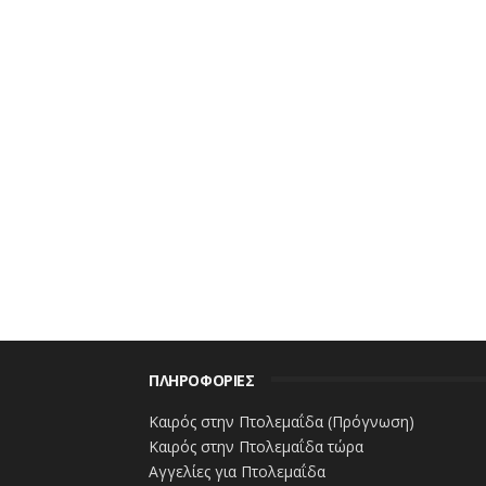
ΠΛΗΡΟΦΟΡΙΕΣ
Καιρός στην Πτολεμαΐδα (Πρόγνωση)
Καιρός στην Πτολεμαΐδα τώρα
Αγγελίες για Πτολεμαΐδα