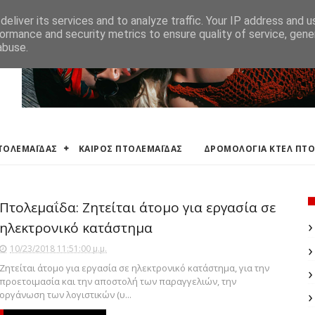
ΛΕΜΑΪΔΑΣ
ΔΡΟΜΟΛΟΓΙΑ ΚΤΕΛ ΠΤΟΛΕΜΑΙΔΑΣ
ΕΦΗΜΕΡΕΥΟΝΤΑ ΦΑΡΜ
eliver its services and to analyze traffic. Your IP address and 
ormance and security metrics to ensure quality of service, gen
abuse.
ΠΤΟΛΕΜΑΪΔΑΣ
ΚΑΙΡΟΣ ΠΤΟΛΕΜΑΪΔΑΣ
ΔΡΟΜΟΛΟΓΙΑ ΚΤΕΛ ΠΤ
Πτολεμαΐδα: Ζητείται άτομο για εργασία σε
ηλεκτρονικό κατάστημα
10/23/2018 11:51:00 μ.μ.
Ζητείται άτομο για εργασία σε ηλεκτρονικό κατάστημα, για την
προετοιμασία και την αποστολή των παραγγελιών, την
οργάνωση των λογιστικών (υ...