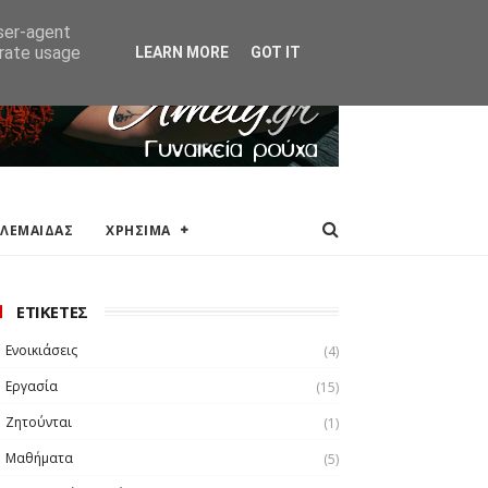
ΑΚΕΙΑ
ΕΠΙΚΟΙΝΩΝΙΑ
user-agent
erate usage
LEARN MORE
GOT IT
ΟΛΕΜΑΙΔΑΣ
ΧΡΗΣΙΜΑ
ΕΤΙΚΕΤΕΣ
Ενοικιάσεις
(4)
Εργασία
(15)
Ζητούνται
(1)
Μαθήματα
(5)