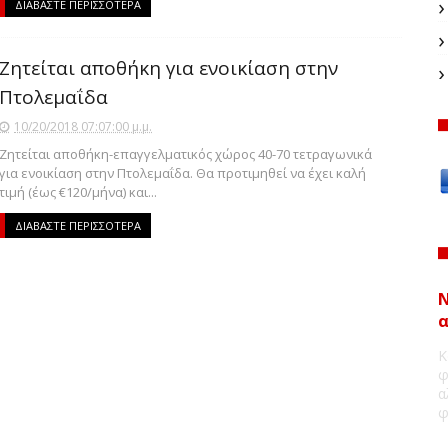
ΔΙΑΒΑΣΤΕ ΠΕΡΙΣΣΟΤΕΡΑ
Ζητείται αποθήκη για ενοικίαση στην
Πτολεμαΐδα
10/20/2018 07:07:00 μ.μ.
Ζητείται αποθήκη-επαγγελματικός χώρος 40-70 τετραγωνικά
για ενοικίαση στην Πτολεμαΐδα. Θα προτιμηθεί να έχει καλή
τιμή (έως €120/μήνα) και...
ΔΙΑΒΑΣΤΕ ΠΕΡΙΣΣΟΤΕΡΑ
Ν
α
Κ
φ
α
φ