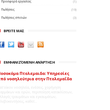
Προσφορά εργασίας
(1)
Πωλήσεις
(19)
Πωλήσεις σπιτιών
(3)
ΒΡΕΙΤΕ ΜΑΣ
ΕΜΦΑΝΙΖΌΜΕΝΗ ΑΝΆΡΤΗΣΗ
οσοκόμα Πτολεμαιδα: Υπηρεσίες
πό νοσηλεύτρια στην Πτολεμαΐδα
ατ'οίκον νοσηλεία, ενέσεις, χορήγηση
αρμάκων και ορών, περιποίηση κατακλίσεων,
λλαγές τραυμάτων και εγκαυμάτων,
λεβοκεντήσεις, καθετ...