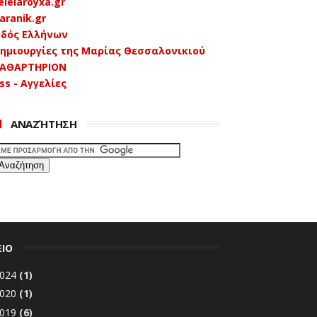
eleiaroyxa.gr
aranik.gr
δός Ελλήνων
ημιουργίες της Μαρίας Θεσσαλονικιού
ΑΘΑΡΤΗΡΙΟΝ
ss - Αγγελίες
ΑΝΑΖΉΤΗΣΗ
ΕΙΟ
024
(1)
020
(1)
019
(6)